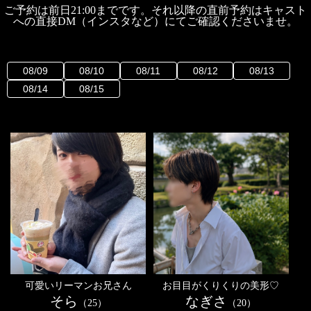
ご予約は前日21:00までです。それ以降の直前予約はキャスト
への直接DM（インスタなど）にてご確認くださいませ。
08/09
08/10
08/11
08/12
08/13
08/14
08/15
可愛いリーマンお兄さん
お目目がくりくりの美形♡
そら
なぎさ
（25）
（20）