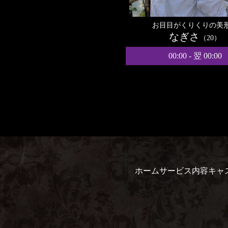
お目目がくりくりの美
なぎさ
（20）
00:00 - 翌 00:00
ホーム
サービス内容
キャ