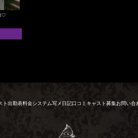
形♡
スト
出勤表
料金システム
写メ日記
口コミ
キャスト募集
お問い合